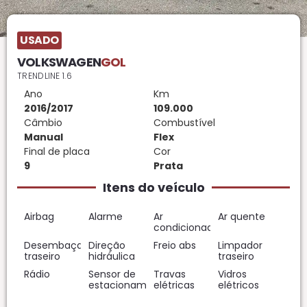
USADO
VOLKSWAGEN
GOL
TRENDLINE 1.6
Ano
Km
2016/2017
109.000
Câmbio
Combustível
Manual
Flex
Final de placa
Cor
9
Prata
Itens do veículo
Airbag
Alarme
Ar
Ar quente
condicionado
Desembaçador
Direção
Freio abs
Limpador
traseiro
hidráulica
traseiro
Rádio
Sensor de
Travas
Vidros
estacionamento
elétricas
elétricos