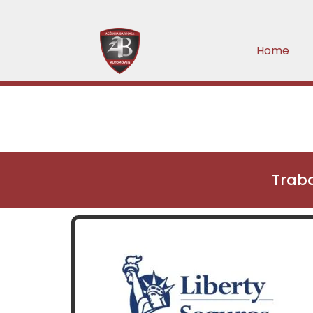
Home
Trab