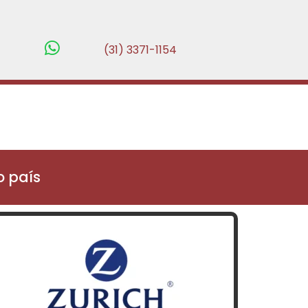
(31) 3371-1154
 país