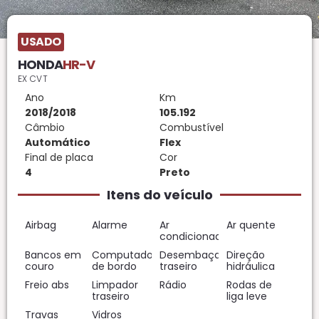
USADO
HONDA
HR-V
EX CVT
Ano
Km
2018/2018
105.192
Câmbio
Combustível
Automático
Flex
Final de placa
Cor
4
Preto
Itens do veículo
Airbag
Alarme
Ar
Ar quente
condicionado
Bancos em
Computador
Desembaçador
Direção
couro
de bordo
traseiro
hidráulica
Freio abs
Limpador
Rádio
Rodas de
traseiro
liga leve
Travas
Vidros