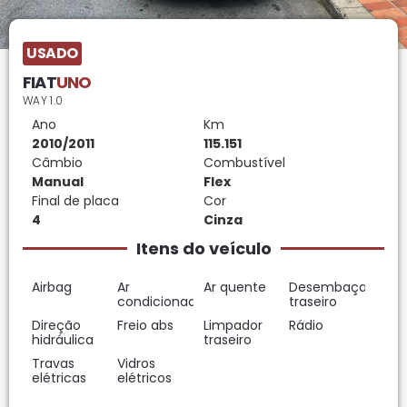
USADO
FIAT
UNO
WAY 1.0
Ano
Km
2010/2011
115.151
Câmbio
Combustível
Manual
Flex
Final de placa
Cor
4
Cinza
Itens do veículo
Airbag
Ar
Ar quente
Desembaçador
condicionado
traseiro
Direção
Freio abs
Limpador
Rádio
hidráulica
traseiro
Travas
Vidros
elétricas
elétricos