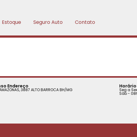
Estoque
Seguro Auto
Contato
sso Endereço
Horário
 AMAZONAS, 3887 ALTO BARROCA BH/MG
Seg a Sex
Sáb - 08h